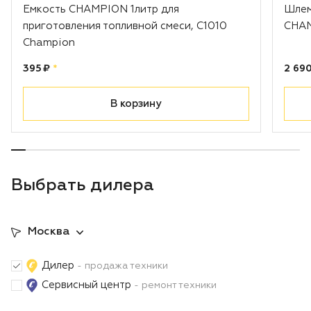
Емкость CHAMPION 1литр для
Шлем
приготовления топливной смеси, С1010
CHAM
Champion
Цена:
рублей
Цена
395 ₽
*
2 690
В корзину
Выбрать дилера
Москва
Дилер
- продажа техники
Сервисный центр
- ремонт техники