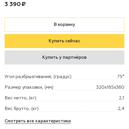
Цена:
рублей
3 390 ₽
Двигатели
В корзину
Аксессуары
Купить сейчас
Мотодрели
Снегоотбрасыватели
Купить у партнёров
Садовые ножницы
Угол разбрызгивания, (градус)
75°
Техника PRO
Размер упаковки, (мм)
320х165х360
Вес нетто, (кг)
2,1
Дровоколы
Вес брутто, (кг)
2,4
Станки заточные
Смотреть все характеристики