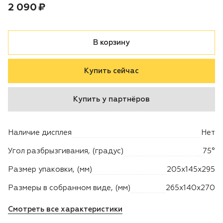
Цена:
рублей
2 090 ₽
Двигатели
В корзину
Аксессуары
Купить сейчас
Мотодрели
Снегоотбрасыватели
Купить у партнёров
Садовые ножницы
Наличие дисплея
Нет
Техника PRO
Угол разбрызгивания, (градус)
75°
Размер упаковки, (мм)
205х145х295
Дровоколы
Размеры в собранном виде, (мм)
265х140х270
Станки заточные
Смотреть все характеристики