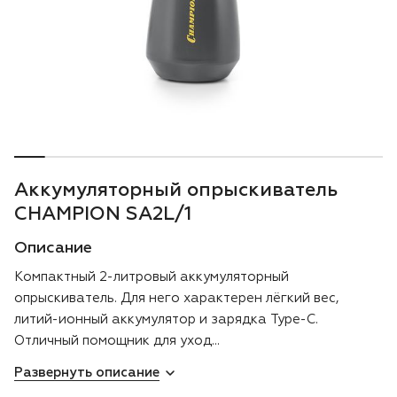
Воздуходувки
Блог
Триммеры
Аккумуляторная техника iPrix
Генераторы
Аккумуляторный опрыскиватель
Скарификаторы
CHAMPION SA2L/1
Описание
Мотопомпы
Компактный 2-литровый аккумуляторный
Подметальные машины
опрыскиватель. Для него характерен лёгкий вес,
литий-ионный аккумулятор и зарядка Type-C.
Строительная техника
Отличный помощник для уход...
Развернуть описание
Культиваторы