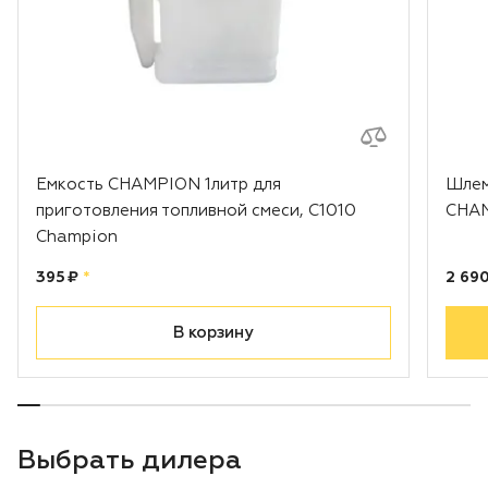
Емкость CHAMPION 1литр для
Шлем
приготовления топливной смеси, С1010
CHAM
Champion
Цена:
рублей
Цена
395 ₽
*
2 690
В корзину
Выбрать дилера