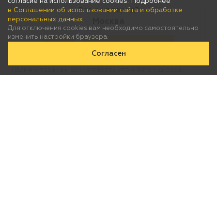
согласие на использование cookies. Подробнее
Это ваш город?
в Соглашении об использовании сайта и обработке
персональных данных.
Москва
Для отключения cookies вам необходимо самостоятельно
изменить настройки браузера.
Да
Нет, выберу другой
Согласен
*
Наличие товара и время работы уточняйте у дилера.
Популярные категории
Пилы цепные
Опрыскиватели
Измельчители