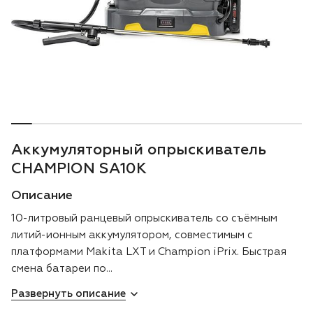
Воздуходувки
Блог
Триммеры
Аккумуляторная техника iPrix
Генераторы
Аккумуляторный опрыскиватель
Скарификаторы
CHAMPION SA10K
Описание
Мотопомпы
10-литровый ранцевый опрыскиватель со съёмным
Подметальные машины
литий-ионным аккумулятором, совместимым с
платформами Makita LXT и Champion iPrix. Быстрая
Строительная техника
смена батареи по...
Развернуть описание
Культиваторы