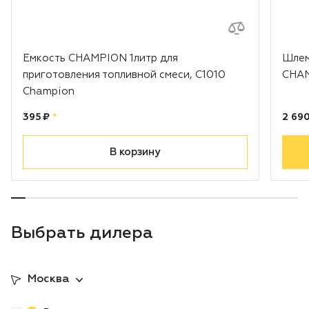
Емкость CHAMPION 1литр для
Шлем
приготовления топливной смеси, С1010
CHAM
Champion
Цена:
рублей
Цена
395 ₽
*
2 690
В корзину
Выбрать дилера
Москва