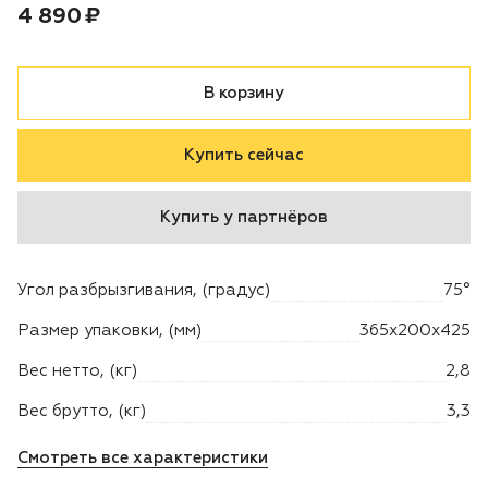
Цена:
рублей
4 890 ₽
Двигатели
В корзину
Аксессуары
Купить сейчас
Мотодрели
Снегоотбрасыватели
Купить у партнёров
Садовые ножницы
Угол разбрызгивания, (градус)
75°
Техника PRO
Размер упаковки, (мм)
365х200х425
Вес нетто, (кг)
2,8
Дровоколы
Вес брутто, (кг)
3,3
Станки заточные
Смотреть все характеристики