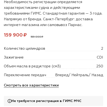
Необходимость регистрации определяется
характеристиками судна и действующими
Двигатели
требованиями ГИМС. Стандартная гарантия — 3 года.
Напрямую от бренда. Санкт-Петербург: доставка
Аксессуары
интернет-магазина или самовывоз Парнас.
Цена:
рублей
Мотодрели
159 900 ₽
189 000 ₽
Снегоотбрасыватели
Количество цилиндров
2
Зажигание
CDI
Садовые ножницы
Объем масла в редукторе (см3)
250
Техника PRO
Переключение передач
Вперед/ Нейтраль/ Назад
Дровоколы
Смотреть все характеристики
Станки заточные
Не требуется регистрация в ГИМС МЧС