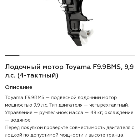
Воздуходувки
Блог
Триммеры
Аккумуляторная техника iPrix
Генераторы
Лодочный мотор Toyama F9.9BMS, 9,9
Скарификаторы
л.с. (4-тактный)
Описание
Мотопомпы
Toyama F9.9BMS — подвесной лодочный мотор
Подметальные машины
мощностью 9,9 л.с. Тип двигателя — четырёхтактный.
Управление — румпельное; масса — 49 кг; охлаждение
Строительная техника
— водяное.
Перед покупкой проверьте совместимость двигателя с
лодкой по допустимой мощности и высоте транца.
Культиваторы