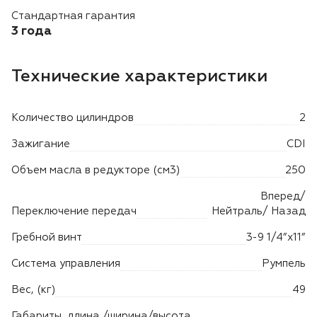
Лодочные моторы Toyama
Стандартная гарантия
3 года
Высоторезы
Технические характеристики
Моющие аппараты
Количество цилиндров
2
Зажигание
CDI
Объем масла в редукторе (см3)
250
Вперед/
Переключение передач
Нейтраль/ Назад
Гребной винт
3-9 1/4”х11”
Система управления
Румпель
Вес, (кг)
49
Габариты, длина /ширина/высота,