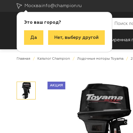
Москва
info@champion.ru
Это ваш город?
Да
Нет, выберу другой
Каталог
Акции
Новинки
Расширенная 
Главная
Каталог Champion
Лодочные моторы Toyama
2
АКЦИЯ