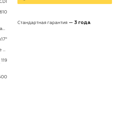
CDI
610
3 года
Стандартная гарантия
Вперед/ Нейтраль/ Назад
x17"
Дистанционное управление
119
500