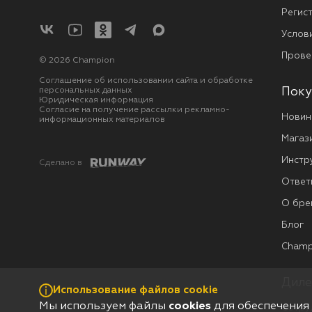
Регис
Услов
Прове
© 2026 Champion
Соглашение об использовании сайта и обработке
персональных данных
Поку
Юридическая информация
Согласие на получение рассылки рекламно-
Новин
информационных материалов
Магаз
Инстр
Сделано в
Ответ
О бре
Блог
Champ
Диле
Использование файлов cookie
Мы используем файлы
cookies
для обеспечения
Сотру