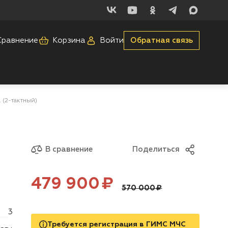
Сравнение
Корзина
Войти
Обратная связь
 (2-тактный)
В сравнение
Поделиться
Цена:
рублей
479 900 ₽
570 000 ₽
3
Требуется регистрация в ГИМС МЧС