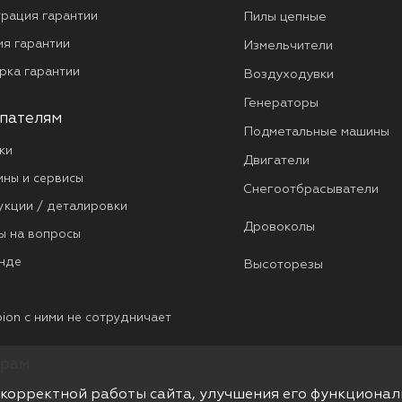
трация гарантии
Пилы цепные
ия гарантии
Измельчители
рка гарантии
Воздуходувки
Генераторы
пателям
Подметальные машины
ки
Двигатели
ины и сервисы
Снегоотбрасыватели
укции / деталировки
Дровоколы
ы на вопросы
нде
Высоторезы
ion с ними не сотрудничает
рам
 корректной работы сайта, улучшения его функционал
дничество