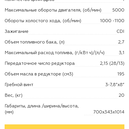
Максимальные обороты двигателя, (об/мин)
5000
Обороты холостого хода, (об/мин)
1000 -1100
Зажигание
CDI
Объем топливного бака, (л)
2,7
Максимальный расход топлива, (г/кВт ч)/(л/ч)
3,1
Передаточное число редуктора
2,15 (28/13)
Объем масла в редукторе (см3)
195
Гребной винт
3-7,8”х8”
Вес, (кг)
20
Габариты, длина /ширина/высота,
(мм)
700х343х1014