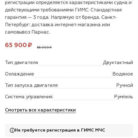
регистрации определяется характеристиками судна и
действующими требованиями ГИМС. Стандартная
Двигатели
гарантия — 3 года. Напрямую от бренда. Санкт-
Петербург: доставка интернет-магазина или
Аксессуары
самовывоз Парнас.
Цена:
рублей
Мотодрели
65 900 ₽
88 000 ₽
Снегоотбрасыватели
Тип двигателя
Двухтактный
Охлаждение
Водяное
Садовые ножницы
Тип запуска двигателя
Ручной
Техника PRO
Система управления
Румпель
Дровоколы
Смотреть все характеристики
Станки заточные
Не требуется регистрация в ГИМС МЧС