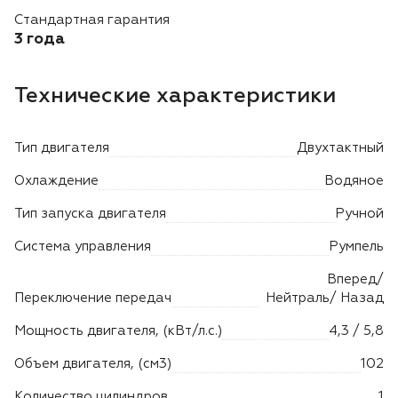
Лодочные моторы Toyama
Стандартная гарантия
3 года
Высоторезы
Технические характеристики
Моющие аппараты
Тип двигателя
Двухтактный
Охлаждение
Водяное
Тип запуска двигателя
Ручной
Система управления
Румпель
Вперед/
Переключение передач
Нейтраль/ Назад
Мощность двигателя, (кВт/л.с.)
4,3 / 5,8
Объем двигателя, (см3)
102
Количество цилиндров
1