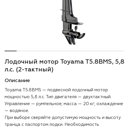
Воздуходувки
Блог
Триммеры
Аккумуляторная техника iPrix
Генераторы
Лодочный мотор Toyama T5.8BMS, 5,8
Скарификаторы
л.с. (2-тактный)
Описание
Мотопомпы
Toyama T5.8BMS — подвесной лодочный мотор
Подметальные машины
мощностью 5,8 л.с. Тип двигателя — двухтактный.
Управление — румпельное; масса — 20 кг; охлаждение
Строительная техника
— водяное.
При выборе сверяйте допустимую мощность и высоту
транца с паспортом лодки. Необходимость
Культиваторы