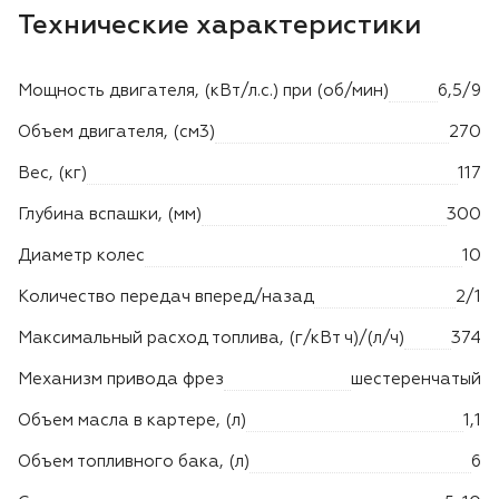
Лодочные моторы Toyama
Технические характеристики
Высоторезы
Мощность двигателя, (кВт/л.с.) при (об/мин)
6,5/9
Моющие аппараты
Объем двигателя, (см3)
270
Вес, (кг)
117
Глубина вспашки, (мм)
300
Диаметр колес
10
Количество передач вперед/назад
2/1
Максимальный расход топлива, (г/кВт ч)/(л/ч)
374
Механизм привода фрез
шестеренчатый
Объем масла в картере, (л)
1,1
Объем топливного бака, (л)
6