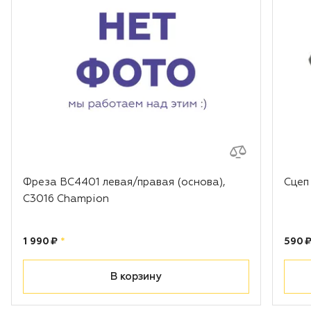
Фреза BC4401 левая/правая (основа),
Сцеп
С3016 Champion
Цена:
рублей
Цена
1 990 ₽
*
590 
В корзину