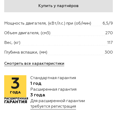
Купить у партнёров
Двигатели
Мощность двигателя, (кВт/л.с.) при (об/мин)
6,5/9
Аксессуары
Объем двигателя, (см3)
270
Мотодрели
Вес, (кг)
117
Снегоотбрасыватели
Глубина вспашки, (мм)
300
Смотреть все характеристики
Садовые ножницы
Стандартная гарантия
3
Техника PRO
1 год
Расширенная гарантия
Дровоколы
ГОДА
3 года
РАСШИРЕННАЯ
Для расширенной гарантии
ГАРАНТИЯ
Станки заточные
требуется регистрация