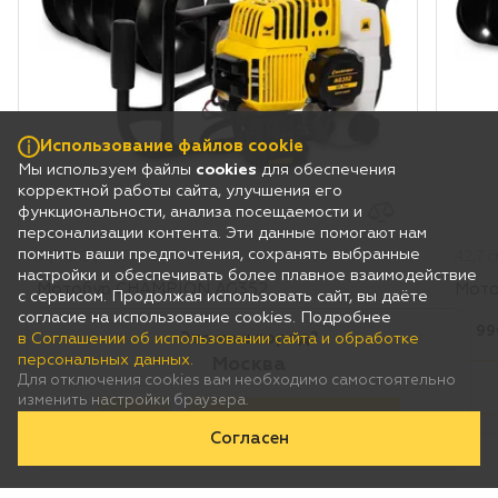
Использование файлов cookie
Мы используем файлы
cookies
для обеспечения
корректной работы сайта, улучшения его
функциональности, анализа посещаемости и
персонализации контента. Эти данные помогают нам
помнить ваши предпочтения, сохранять выбранные
51,7 см3 / 9,4 кг
42,7 с
настройки и обеспечивать более плавное взаимодействие
Мотобур CHAMPION AG352
Мото
с сервисом. Продолжая использовать сайт, вы даёте
согласие на использование cookies. Подробнее
Цена:
рублей
Цена
16 490 ₽
*
19 99
Это ваш город?
в Соглашении об использовании сайта и обработке
персональных данных.
Москва
Для отключения cookies вам необходимо самостоятельно
В корзину
изменить настройки браузера.
Да
Нет, выберу другой
Согласен