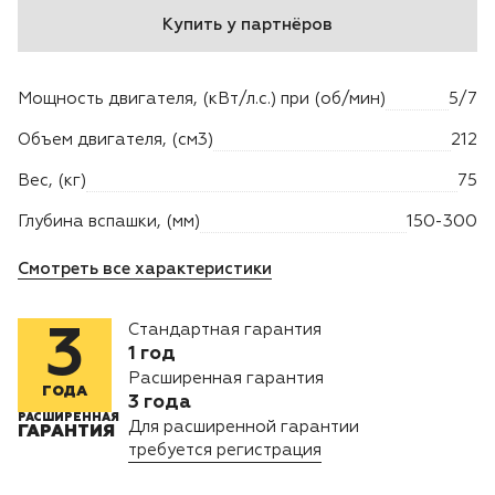
Купить у партнёров
Двигатели
Мощность двигателя, (кВт/л.с.) при (об/мин)
5/7
Аксессуары
Объем двигателя, (см3)
212
Мотодрели
Вес, (кг)
75
Снегоотбрасыватели
Глубина вспашки, (мм)
150-300
Смотреть все характеристики
Садовые ножницы
Стандартная гарантия
3
Техника PRO
1 год
Расширенная гарантия
Дровоколы
ГОДА
3 года
РАСШИРЕННАЯ
Для расширенной гарантии
ГАРАНТИЯ
Станки заточные
требуется регистрация