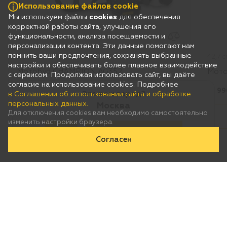
Использование файлов cookie
Мы используем файлы
cookies
для обеспечения
корректной работы сайта, улучшения его
функциональности, анализа посещаемости и
персонализации контента. Эти данные помогают нам
помнить ваши предпочтения, сохранять выбранные
51,7 см3 / 9,4 кг
42,7 с
настройки и обеспечивать более плавное взаимодействие
Мотобур CHAMPION AG352
Мото
с сервисом. Продолжая использовать сайт, вы даёте
согласие на использование cookies. Подробнее
Цена:
рублей
Цена
16 490 ₽
*
19 99
Это ваш город?
в Соглашении об использовании сайта и обработке
персональных данных.
Москва
Для отключения cookies вам необходимо самостоятельно
В корзину
изменить настройки браузера.
Да
Нет, выберу другой
Согласен
Популярные категории
Пилы цепные
Опрыскиватели
Измельчители