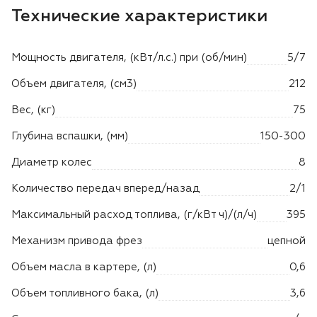
Лодочные моторы Toyama
Технические характеристики
Высоторезы
Мощность двигателя, (кВт/л.с.) при (об/мин)
5/7
Моющие аппараты
Объем двигателя, (см3)
212
Вес, (кг)
75
Глубина вспашки, (мм)
150-300
Диаметр колес
8
Количество передач вперед/назад
2/1
Максимальный расход топлива, (г/кВт ч)/(л/ч)
395
Механизм привода фрез
цепной
Объем масла в картере, (л)
0,6
Объем топливного бака, (л)
3,6