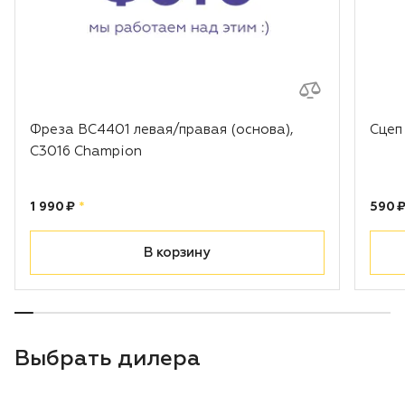
Фреза BC4401 левая/правая (основа),
Сцеп
С3016 Champion
Цена:
рублей
Цена
1 990 ₽
*
590 
В корзину
Выбрать дилера