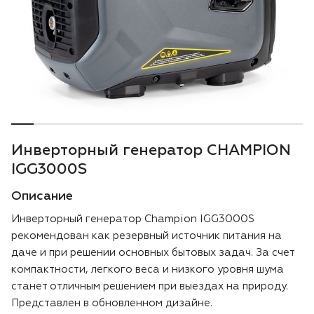
Воздуходувки
Блог
Триммеры
Аккумуляторная техника iPrix
Генераторы
Инверторный генератор CHAMPION
Скарификаторы
IGG3000S
Описание
Мотопомпы
Инверторный генератор Champion IGG3000S
Подметальные машины
рекомендован как резервный источник питания на
даче и при решении основных бытовых задач. За счет
Строительная техника
компактности, легкого веса и низкого уровня шума
станет отличным решением при выездах на природу.
Представлен в обновленном дизайне.
Культиваторы