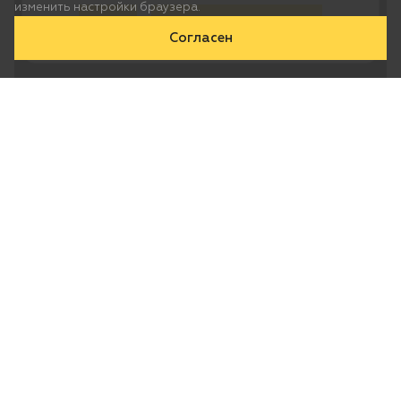
изменить настройки браузера.
Да
Нет, выберу другой
Согласен