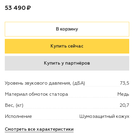
Цена:
рублей
53 490 ₽
Двигатели
Аксессуары
В корзину
Мотодрели
Купить сейчас
Снегоотбрасыватели
Купить у партнёров
Садовые ножницы
Уровень звукового давления, (дБА)
73,5
Техника PRO
Материал обмоток статора
Медь
Дровоколы
Вес, (кг)
20,7
Исполнение
Шумозащитный кожух
Станки заточные
Смотреть все характеристики