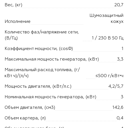
Вес, (кг)
20,7
Шумозащитный
Исполнение
кожух
Количество фаз/напряжение сети,
(В/Гц)
1 / 230 В 50 Гц
Коэффициент мощности, (cosФ)
1
Максимальная мощность генератора, (кВт)
3,3
Максимальный расход топлива, (г/
кВт ч)/(л/ч)
≤500 г/кВт•ч
Мощность двигателя, (кВт/л.с.)
4,2/5,7
Номинальная мощность генератора, (кВт)
3
Объем двигателя, (см3)
142,6
Объем картера, (л)
0,4