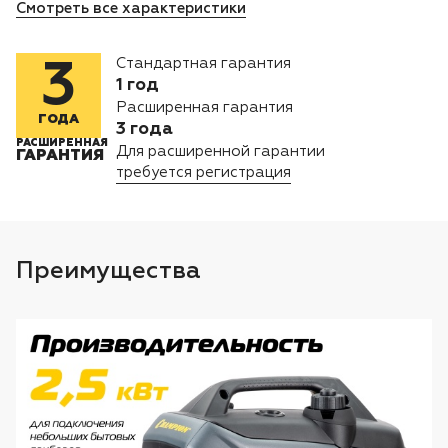
Лодочные моторы Toyama
Смотреть все характеристики
Высоторезы
Стандартная гарантия
3
1 год
Расширенная гарантия
Моющие аппараты
ГОДА
3 года
РАСШИРЕННАЯ
Для расширенной гарантии
ГАРАНТИЯ
требуется регистрация
Преимущества