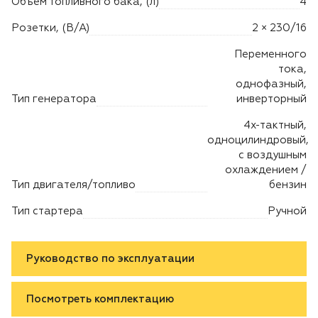
Объем топливного бака, (л)
4
Розетки, (В/А)
2 × 230/16
Переменного
тока,
однофазный,
Тип генератора
инверторный
4х-тактный,
одноцилиндровый,
с воздушным
охлаждением /
Тип двигателя/топливо
бензин
Тип стартера
Ручной
Руководство по эксплуатации
Посмотреть комплектацию