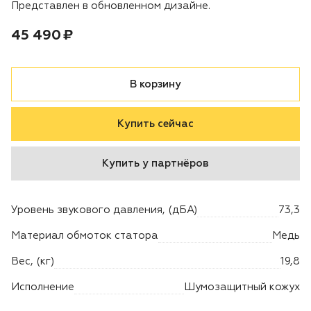
Представлен в обновленном дизайне.
Двигатели
Цена:
рублей
45 490 ₽
Аксессуары
В корзину
Мотодрели
Купить сейчас
Снегоотбрасыватели
Купить у партнёров
Садовые ножницы
Техника PRO
Уровень звукового давления, (дБА)
73,3
Материал обмоток статора
Медь
Дровоколы
Вес, (кг)
19,8
Станки заточные
Исполнение
Шумозащитный кожух