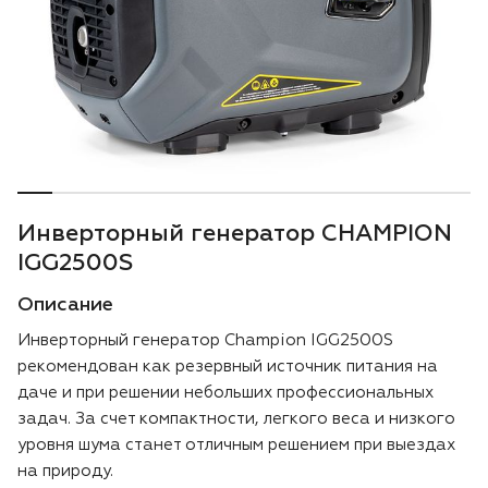
Воздуходувки
Блог
Триммеры
Аккумуляторная техника iPrix
Генераторы
Инверторный генератор CHAMPION
Скарификаторы
IGG2500S
Описание
Мотопомпы
Инверторный генератор Champion IGG2500S
Подметальные машины
рекомендован как резервный источник питания на
даче и при решении небольших профессиональных
Строительная техника
задач. За счет компактности, легкого веса и низкого
уровня шума станет отличным решением при выездах
на природу.
Культиваторы