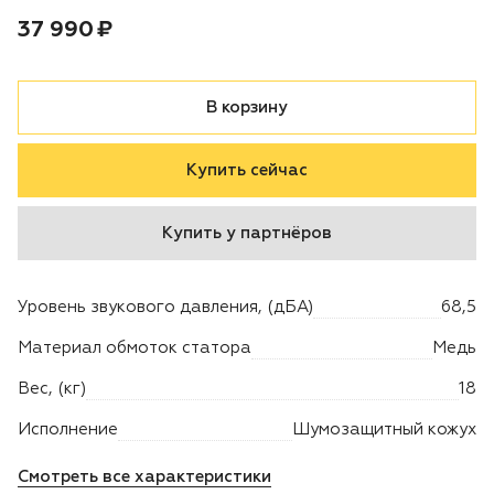
Цена:
рублей
37 990 ₽
Двигатели
Аксессуары
В корзину
Мотодрели
Купить сейчас
Снегоотбрасыватели
Купить у партнёров
Садовые ножницы
Уровень звукового давления, (дБА)
68,5
Техника PRO
Материал обмоток статора
Медь
Дровоколы
Вес, (кг)
18
Исполнение
Шумозащитный кожух
Станки заточные
Смотреть все характеристики