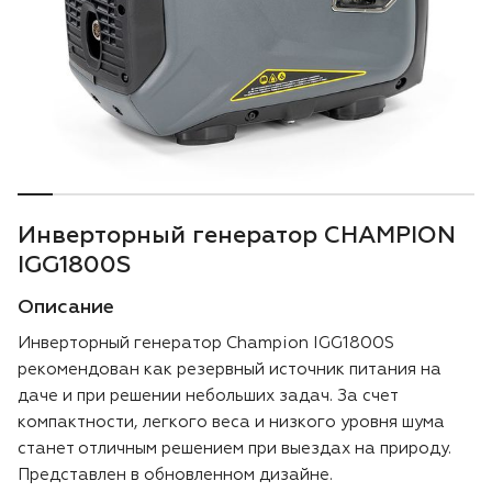
Воздуходувки
Блог
Триммеры
Аккумуляторная техника iPrix
Генераторы
Инверторный генератор CHAMPION
Скарификаторы
IGG1800S
Описание
Мотопомпы
Инверторный генератор Champion IGG1800S
Подметальные машины
рекомендован как резервный источник питания на
даче и при решении небольших задач. За счет
Строительная техника
компактности, легкого веса и низкого уровня шума
станет отличным решением при выездах на природу.
Представлен в обновленном дизайне.
Культиваторы