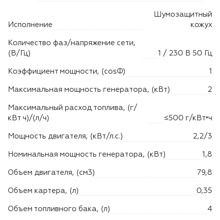
Шумозащитный
Исполнение
кожух
Количество фаз/напряжение сети,
(В/Гц)
1 / 230 В 50 Гц
Коэффициент мощности, (cosФ)
1
Максимальная мощность генератора, (кВт)
2
Максимальный расход топлива, (г/
кВт ч)/(л/ч)
≤500 г/кВт•ч
Мощность двигателя, (кВт/л.с.)
2,2/3
Номинальная мощность генератора, (кВт)
1,8
Объем двигателя, (см3)
79,8
Объем картера, (л)
0,35
Объем топливного бака, (л)
4