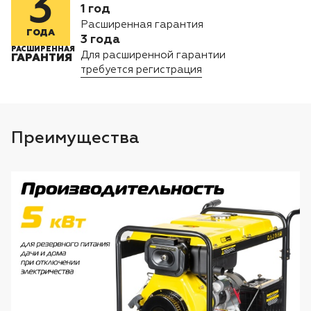
3
Лодочные моторы Toyama
1 год
Расширенная гарантия
ГОДА
3 года
Высоторезы
РАСШИРЕННАЯ
Для расширенной гарантии
ГАРАНТИЯ
требуется регистрация
Моющие аппараты
Преимущества