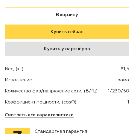
Двигатели
В корзину
Аксессуары
Купить сейчас
Мотодрели
Купить у партнёров
Снегоотбрасыватели
Вес, (кг)
81,5
Садовые ножницы
Исполнение
рама
Техника PRO
Количество фаз/напряжение сети, (В/Гц)
1/230/50
Коэффициент мощности, (cosФ)
1
Дровоколы
Смотреть все характеристики
Станки заточные
Стандартная гарантия