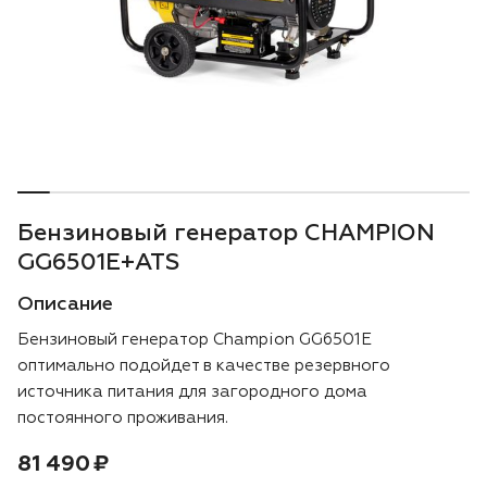
Воздуходувки
Блог
Триммеры
Аккумуляторная техника iPrix
Генераторы
Бензиновый генератор CHAMPION
Скарификаторы
GG6501E+ATS
Описание
Мотопомпы
Бензиновый генератор Champion GG6501E
Подметальные машины
оптимально подойдет в качестве резервного
источника питания для загородного дома
Строительная техника
постоянного проживания.
Цена:
рублей
81 490 ₽
Культиваторы