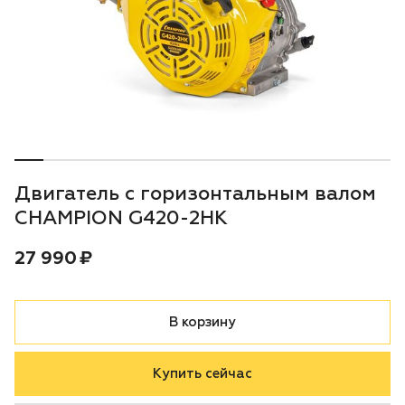
Воздуходувки
Блог
Триммеры
Аккумуляторная техника iPrix
Генераторы
Двигатель с горизонтальным валом
Скарификаторы
CHAMPION G420-2HK
Мотопомпы
Цена:
рублей
27 990 ₽
Подметальные машины
В корзину
Строительная техника
Купить сейчас
Культиваторы