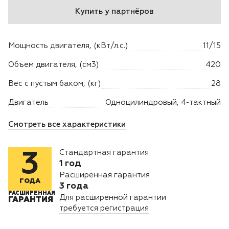
Купить у партнёров
Двигатели
Мощность двигателя, (кВт/л.с.)
11/15
Аксессуары
Объем двигателя, (см3)
420
Мотодрели
Вес с пустым баком, (кг)
28
Снегоотбрасыватели
Двигатель
Одноцилиндровый, 4-тактный
Смотреть все характеристики
Садовые ножницы
Стандартная гарантия
3
Техника PRO
1 год
Расширенная гарантия
Дровоколы
ГОДА
3 года
РАСШИРЕННАЯ
Для расширенной гарантии
ГАРАНТИЯ
Станки заточные
требуется регистрация