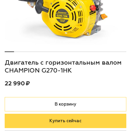
Воздуходувки
Блог
Триммеры
Аккумуляторная техника iPrix
Генераторы
Двигатель с горизонтальным валом
Скарификаторы
CHAMPION G270-1HK
Мотопомпы
Цена:
рублей
22 990 ₽
Подметальные машины
В корзину
Строительная техника
Купить сейчас
Культиваторы