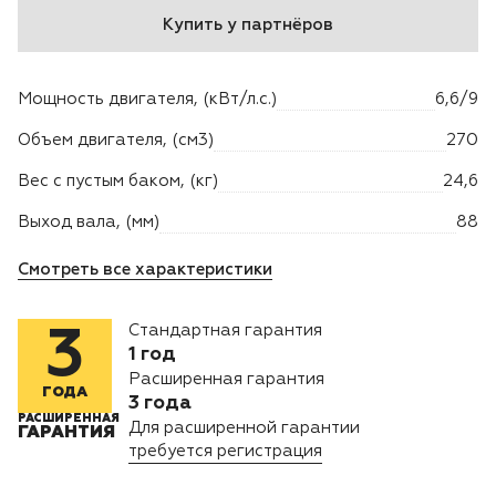
Купить у партнёров
Двигатели
Мощность двигателя, (кВт/л.с.)
6,6/9
Аксессуары
Объем двигателя, (см3)
270
Мотодрели
Вес с пустым баком, (кг)
24,6
Снегоотбрасыватели
Выход вала, (мм)
88
Смотреть все характеристики
Садовые ножницы
Стандартная гарантия
3
Техника PRO
1 год
Расширенная гарантия
Дровоколы
ГОДА
3 года
РАСШИРЕННАЯ
Для расширенной гарантии
ГАРАНТИЯ
Станки заточные
требуется регистрация