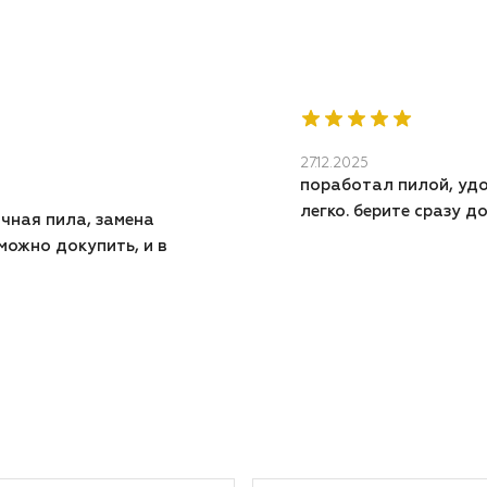
27.12.2025
поработал пилой, удо
легко. берите сразу д
чная пила, замена
 можно докупить, и в