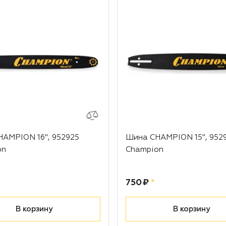
AMPION 16", 952925
Шина CHAMPION 15", 952
on
Champion
ублей
Цена:
рублей
750 ₽
*
В корзину
В корзину