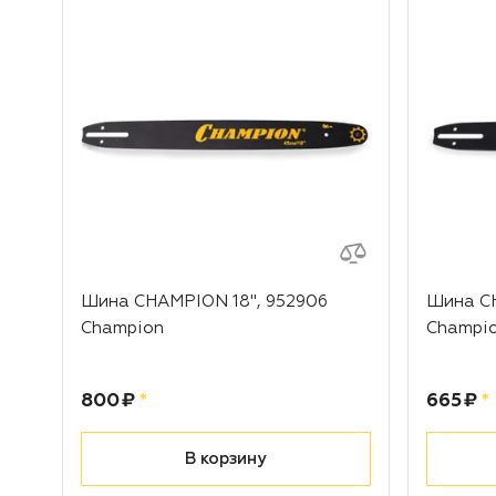
Шина CHAMPION 18", 952906
Шина CH
Champion
Champi
Цена:
рублей
Цена:
р
800 ₽
*
665 ₽
*
В корзину