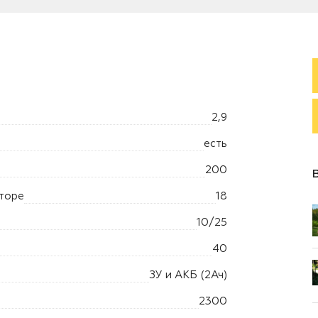
2,9
есть
200
торе
18
10/25
40
ЗУ и АКБ (2Ач)
2300