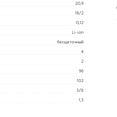
20,9
18/2
0,12
Li-ion
бесщеточный
4
2
96
102
3/8
1,3