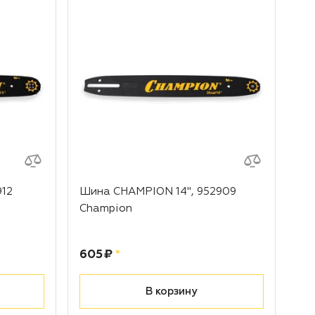
912
Шина CHAMPION 14", 952909
Це
Champion
62
Цена:
рублей
Це
605 ₽
*
77
В корзину