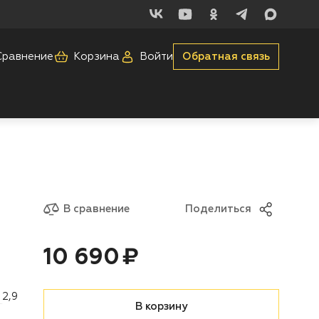
Сравнение
Корзина
Войти
Обратная связь
В сравнение
Поделиться
Цена:
рублей
10 690 ₽
2,9
В корзину