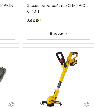
AMPION
Зарядное устройство CHAMPION
CH1811
Цена:
рублей
890 ₽
*
В корзину