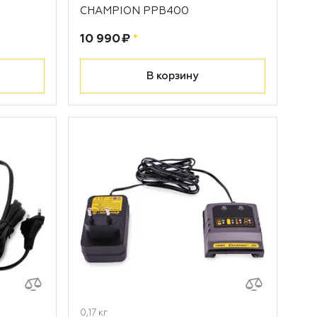
CHAMPION PPB400
Цена:
рублей
10 990 ₽
*
В корзину
0,17 кг