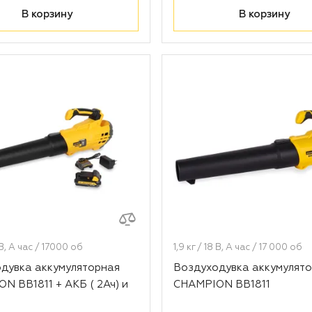
В корзину
В корзину
8 В, А час / 17000 об
1,9 кг / 18 В, А час / 17 000 об
дувка аккумуляторная
Воздуходувка аккумулят
N BB1811 + АКБ ( 2Ач) и
CHAMPION BB1811