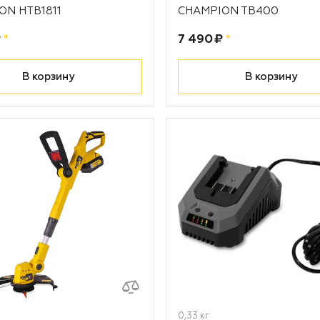
ON HTB1811
CHAMPION TB400
рублей
Цена:
рублей
₽
*
7 490 ₽
*
В корзину
В корзину
0,33 кг