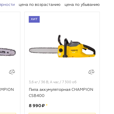
ярности
цена по возрастанию
цена по убыванию
ХИТ
3,6 кг / 36 В, А час / 7 300 об
AMPION
Пила аккумуляторная CHAMPION
CSB400
Цена:
рублей
8 990 ₽
*