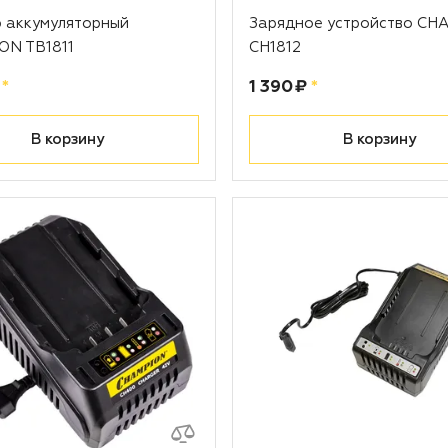
 аккумуляторный
Зарядное устройство CH
ON TB1811
CH1812
рублей
Цена:
рублей
*
1 390 ₽
*
В корзину
В корзину