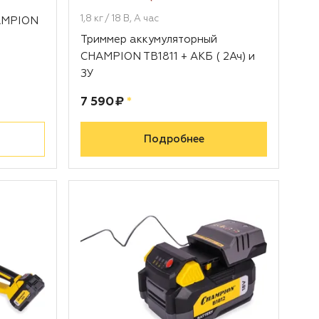
1,8 кг / 18 В, А час
AMPION
Триммер аккумуляторный
CHAMPION TB1811 + АКБ ( 2Ач) и
ЗУ
Цена:
рублей
7 590 ₽
*
Подробнее