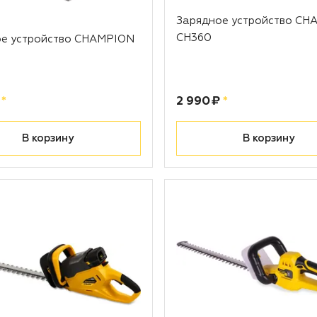
Зарядное устройство CH
CH360
ое устройство CHAMPION
рублей
Цена:
рублей
*
2 990 ₽
*
В корзину
В корзину