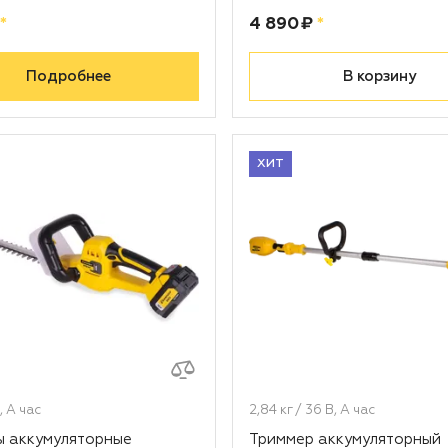
рублей
Цена:
рублей
*
4 890 ₽
*
Подробнее
В корзину
ХИТ
В, А час
2,84 кг / 36 В, А час
 аккумуляторные
Триммер аккумуляторный