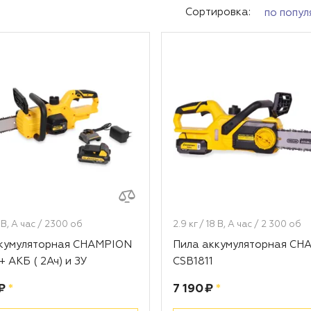
Сортировка:
по попул
8 В, А час / 2300 об
2.9 кг / 18 В, А час / 2 300 об
ккумуляторная CHAMPION
Пила аккумуляторная CH
+ АКБ ( 2Ач) и ЗУ
CSB1811
рублей
Цена:
рублей
₽
*
7 190 ₽
*