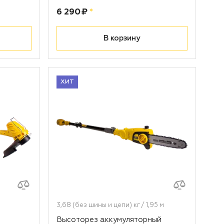
Цена:
рублей
6 290 ₽
*
В корзину
ХИТ
3,68 (без шины и цепи) кг / 1,95 м
Высоторез аккумуляторный