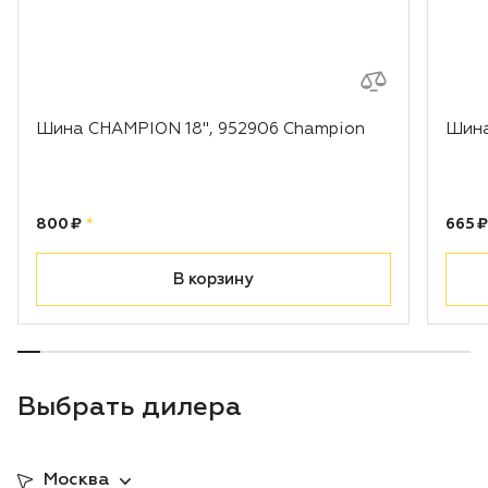
Шина CHAMPION 18", 952906 Champion
Шина
Цена:
рублей
Цена
800 ₽
*
665 ₽
В корзину
Выбрать дилера
Москва