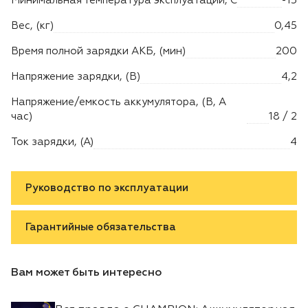
Минимальная температура эксплуатации, C
-15
Лодочные моторы Toyama
Вес, (кг)
0,45
Высоторезы
Время полной зарядки АКБ, (мин)
200
Напряжение зарядки, (В)
4,2
Моющие аппараты
Напряжение/емкость аккумулятора, (В, А
час)
18 / 2
Ток зарядки, (А)
4
Руководство по эксплуатации
Гарантийные обязательства
Вам может быть интересно