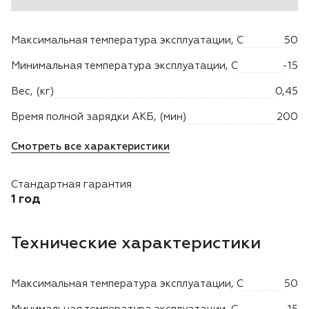
Двигатели
Максимальная температура эксплуатации, C
50
Аксессуары
Минимальная температура эксплуатации, C
-15
Вес, (кг)
0,45
Мотодрели
Время полной зарядки АКБ, (мин)
200
Снегоотбрасыватели
Смотреть все характеристики
Садовые ножницы
Стандартная гарантия
1 год
Техника PRO
Технические характеристики
Дровоколы
Станки заточные
Максимальная температура эксплуатации, C
50