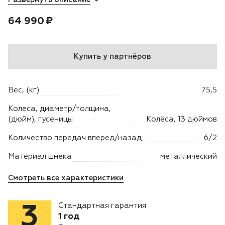
Цена:
рублей
64 990 ₽
Двигатели
Аксессуары
Купить у партнёров
Мотодрели
Вес, (кг)
75,5
Снегоотбрасыватели
Колеса, диаметр/толщина,
(дюйм), гусеницы
Колёса, 13 дюймов
Садовые ножницы
Количество передач вперед/назад
6/2
Техника PRO
Материал шнека
металлический
Дровоколы
Смотреть все характеристики
Станки заточные
Стандартная гарантия
3
1 год