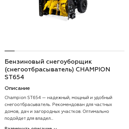
Воздуходувки
Блог
Триммеры
Аккумуляторная техника iPrix
Генераторы
Бензиновый снегоуборщик
Скарификаторы
(снегоотбрасыватель) CHAMPION
ST654
Мотопомпы
Описание
Подметальные машины
Champion ST654 — надежный, мощный и удобный
снегоотбрасыватель. Рекомендован для частных
Строительная техника
домов, дач и загородных участков. Оптимально
подойдет для владел...
Культиваторы
Развернуть описание