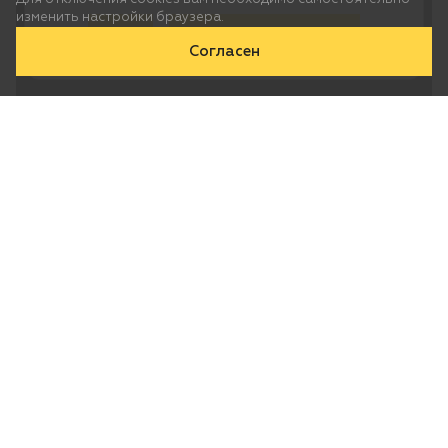
изменить настройки браузера.
Да
Нет, выберу другой
Согласен