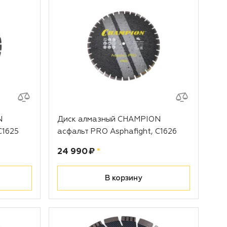
N
Диск алмазный CHAMPION
С1625
асфальт PRO Asphafight, С1626
Цена:
рублей
24 990 ₽
*
В корзину