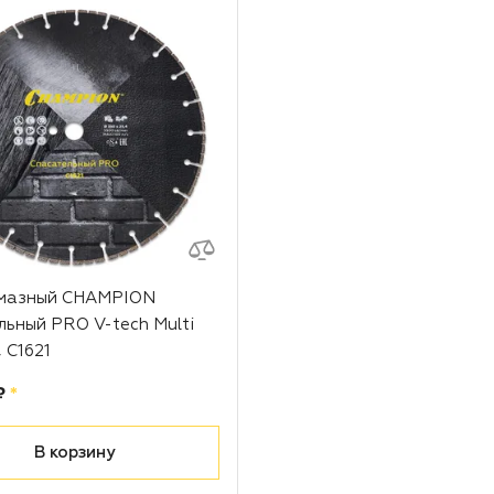
лмазный CHAMPION
льный PRO V-tech Multi
 С1621
рублей
₽
*
В корзину