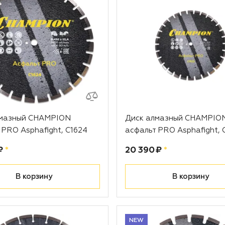
лмазный CHAMPION
Диск алмазный CHAMPIO
 PRO Asphafight, С1624
асфальт PRO Asphafight, 
рублей
Цена:
рублей
₽
*
20 390 ₽
*
В корзину
В корзину
NEW