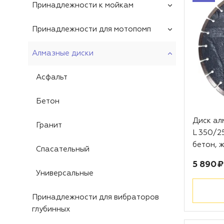
Принадлежности к мойкам
Принадлежности для мотопомп
Алмазные диски
Асфальт
Бетон
Диск а
Гранит
L 350/2
бетон, ж
Спасательный
Цена:
5 890 ₽
Универсальные
Принадлежности для вибраторов
глубинных