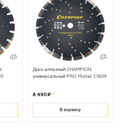
N
Диск алмазный CHAMPION
30
универсальный PRO Mixtar, С1609
Цена:
рублей
8 490 ₽
*
В корзину