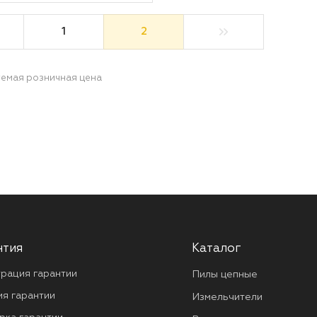
1
2
емая розничная цена
нтия
Каталог
трация гарантии
Пилы цепные
ия гарантии
Измельчители