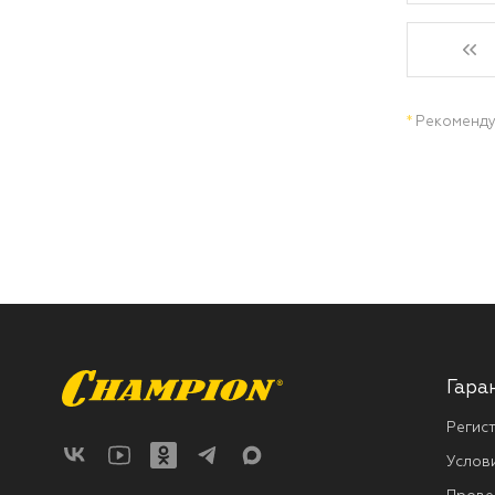
*
Рекоменду
Гара
Регис
Услов