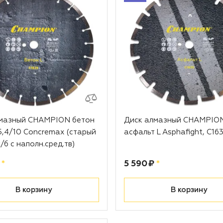
лмазный CHAMPION бетон
Диск алмазный CHAMPIO
5,4/10 Concremax (старый
асфальт L Asphafight, С16
/б с наполн.сред.тв)
рублей
Цена:
рублей
*
5 590 ₽
*
В корзину
В корзину