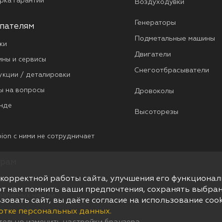
рка гарантии
Воздуходувки
Генераторы
пателям
Подметальные машины
ки
Двигатели
ины и сервисы
Снегоотбрасыватели
укции / деталировки
ы на вопросы
Дровоколы
нде
Высоторезы
ion с ними не сотрудничает
рам
 корректной работы сайта, улучшения его функционал
дничество
т нам помнить ваши предпочтения, сохранять выбран
 запасных частей
овать сайт, вы даёте согласие на использование coo
отке персональных данных.