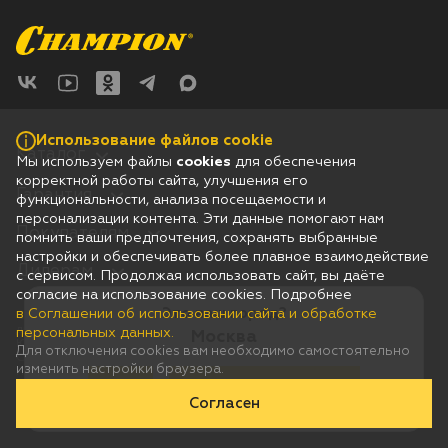
Воздуходувки
Блог
Триммеры
Аккумуляторная техника iPrix
Использование файлов cookie
Каталог
Мы используем файлы
cookies
для обеспечения
Генераторы
корректной работы сайта, улучшения его
Гарантия
функциональности, анализа посещаемости и
персонализации контента. Эти данные помогают нам
Скарификаторы
Покупателям
помнить ваши предпочтения, сохранять выбранные
настройки и обеспечивать более плавное взаимодействие
Дилерам
с сервисом. Продолжая использовать сайт, вы даёте
Мотопомпы
согласие на использование cookies. Подробнее
Это ваш город?
в Соглашении об использовании сайта и обработке
Соглашение об использовании сайта и обработке персональных
данных
Подметальные машины
персональных данных.
Москва
Юридическая информация
Для отключения cookies вам необходимо самостоятельно
Согласие на получение рассылки рекламно-информационных
изменить настройки браузера.
материалов
Строительная техника
Да
Нет, выберу другой
Согласен
© 2026 Champion
Сделано в
Культиваторы