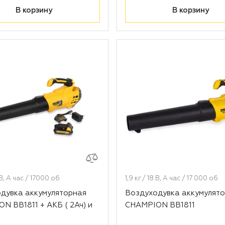
В корзину
В корзину
8 В, А час / 17000 об
1,9 кг / 18 В, А час / 17 000 об
дувка аккумуляторная
Воздуходувка аккумулят
N BB1811 + АКБ ( 2Ач) и
CHAMPION BB1811