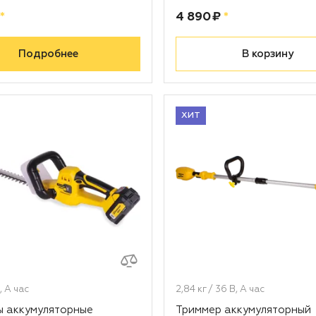
рублей
Цена:
рублей
*
4 890 ₽
*
Подробнее
В корзину
ХИТ
В, А час
2,84 кг / 36 В, А час
 аккумуляторные
Триммер аккумуляторный