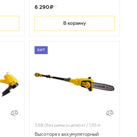
Цена:
рублей
6 290 ₽
*
В корзину
ХИТ
3,68 (без шины и цепи) кг / 1,95 м
Высоторез аккумуляторный