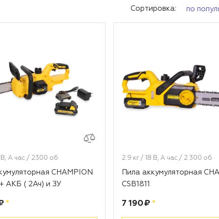
Сортировка:
по попул
8 В, А час / 2300 об
2.9 кг / 18 В, А час / 2 300 об
ккумуляторная CHAMPION
Пила аккумуляторная CH
+ АКБ ( 2Ач) и ЗУ
CSB1811
рублей
Цена:
рублей
₽
*
7 190 ₽
*