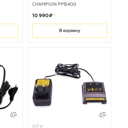
CHAMPION PPB400
Цена:
рублей
10 990 ₽
*
В корзину
0,17 кг