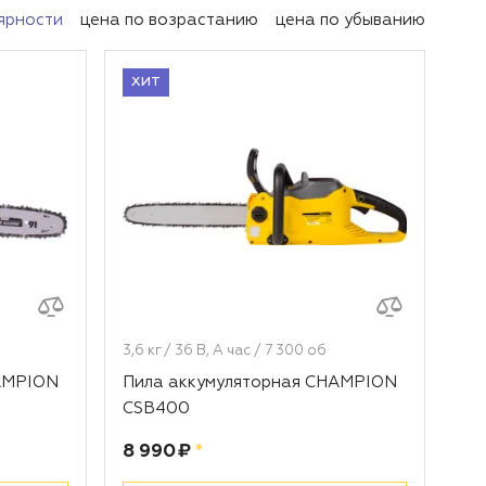
ярности
цена по возрастанию
цена по убыванию
ХИТ
3,6 кг / 36 В, А час / 7 300 об
AMPION
Пила аккумуляторная CHAMPION
CSB400
Цена:
рублей
8 990 ₽
*