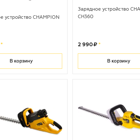
Зарядное устройство CH
CH360
ое устройство CHAMPION
рублей
Цена:
рублей
*
2 990 ₽
*
В корзину
В корзину