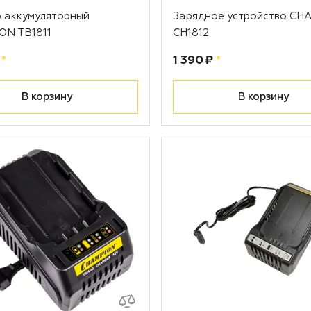
 аккумуляторный
Зарядное устройство CH
ON TB1811
CH1812
рублей
Цена:
рублей
*
1 390 ₽
*
В корзину
В корзину