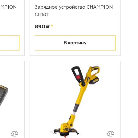
AMPION
Зарядное устройство CHAMPION
CH1811
Цена:
рублей
890 ₽
*
В корзину