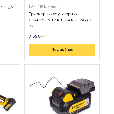
1,8 кг / 18 В, А час
AMPION
Триммер аккумуляторный
CHAMPION TB1811 + АКБ ( 2Ач) и
ЗУ
Цена:
рублей
7 590 ₽
*
Подробнее