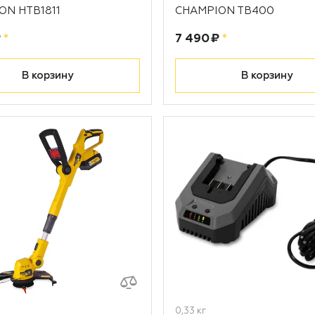
ON HTB1811
CHAMPION TB400
рублей
Цена:
рублей
₽
*
7 490 ₽
*
В корзину
В корзину
0,33 кг